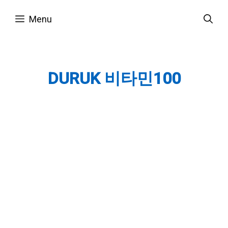
Skip
Menu
to
content
DURUK 비타민100