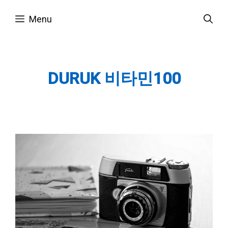
Skip
Menu
to
content
DURUK 비타민100