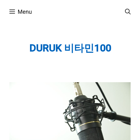
Skip
Menu
to
content
DURUK 비타민100