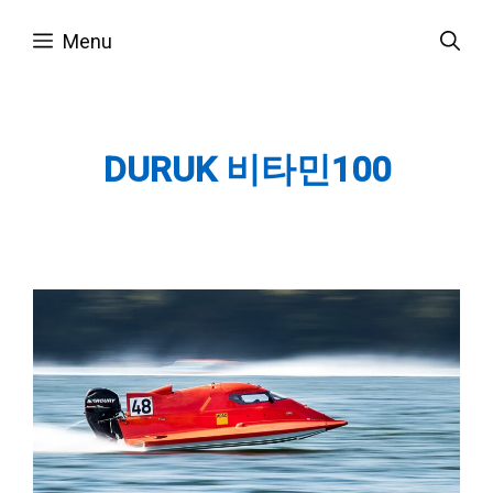
Skip
Menu
to
content
DURUK 비타민100