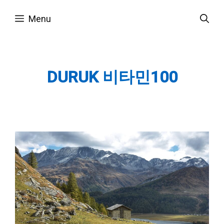
Skip
Menu
to
content
DURUK 비타민100