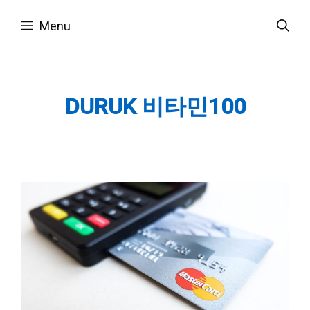
Skip
Menu
to
content
DURUK 비타민100