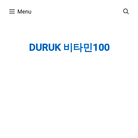
Skip
Menu
to
content
DURUK 비타민100